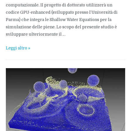
computazionale. Il progetto di dottorato utilizzerà un
codice GPU-enhanced (sviluppato presso l’Università di
Parma) che integra le Shallow Water Equations per la
simulazione delle piene. Lo scopo del presente studio è
sviluppare ulteriormente il …
Borsa
Leggi altro »
di
dottorato
in
Programmazione
parallela
per
la
fluidodinamica
computazionale
presso
l’Università