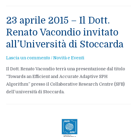
18
giugno:
a
23 aprile 2015 – Il Dott.
Parma
Renato Vacondio invitato
il
Workshop
all’Università di Stoccarda
Internazionale
SPHERIC
Lascia un commento
/
Novità e Eventi
Il Dott. Renato Vacondio terrà una presentazione dal titolo
“Towards an Efficient and Accurate Adaptive SPH
Algorithm” presso il Collaborative Research Centre (SFB)
dell’università di Stoccarda.