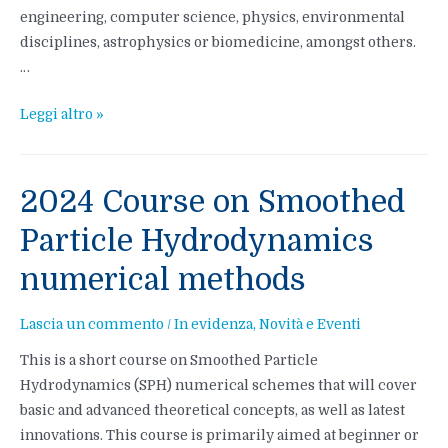
engineering, computer science, physics, environmental
disciplines, astrophysics or biomedicine, amongst others.
…
2026
Leggi altro »
Course
on
Smoothed
2024 Course on Smoothed
Particle
Particle Hydrodynamics
Hydrodynamics
numerical
numerical methods
methods
Lascia un commento
/
In evidenza
,
Novità e Eventi
This is a short course on Smoothed Particle
Hydrodynamics (SPH) numerical schemes that will cover
basic and advanced theoretical concepts, as well as latest
innovations. This course is primarily aimed at beginner or