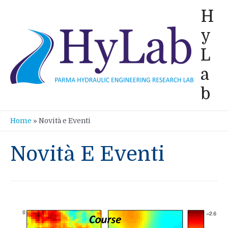
Vai
H
al
y
contenuto
L
a
b
Home
»
Novità e Eventi
Novità E Eventi